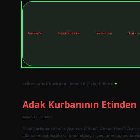
Anasayfa
Gizlilik Politikası
Yasal Uyarı
Hakkım
Etiket:
Adak kurbanını kesen kişi yiyebilir mi
Adak Kurbanının Etinden
Tarih: Ekim 2, 2024
Adak kurbanını kimler yiyemez Cübbeli Ahmet Hoca? Aynı şe
adamanın eşi, usûlü ve onun altsoyu (yani anne, baba, büyü