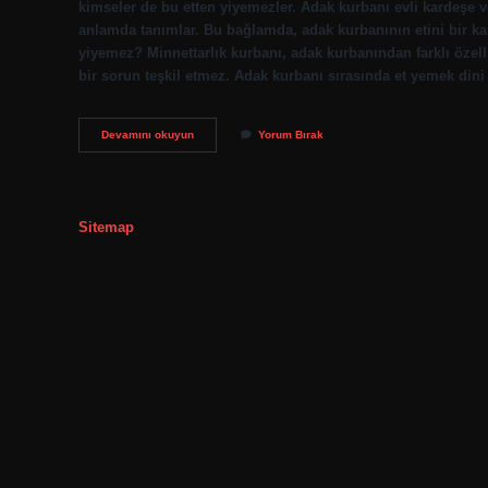
kimseler de bu etten yiyemezler. Adak kurbanı evli kardeşe v
anlamda tanımlar. Bu bağlamda, adak kurbanının etini bir ka
yiyemez? Minnettarlık kurbanı, adak kurbanından farklı özell
bir sorun teşkil etmez. Adak kurbanı sırasında et yemek din
Adak
Devamını okuyun
Yorum Bırak
Kurbanının
Etinden
Kimler
Yiyemez
Sitemap