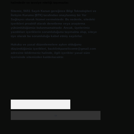
halindedir ve tavsiye niteliği taşımazlar.
Sitemiz, 5651 Sayılı Kanun gereğince Bilgi Teknolojileri ve
İletişim Kurumu (BTK) tarafından onaylanmış bir Yer
Sağlayıcı olarak hizmet vermektedir. Bu nedenle, sitedeki
içerikleri proaktif olarak denetleme veya araştırma
yükümlülüğümüz bulunmamaktadır. Ancak, üyelerimiz
yazdıkları içeriklerin sorumluluğunu taşımakta olup, siteye
üye olarak bu sorumluluğu kabul etmiş sayılırlar.
Hukuka ve yasal düzenlemelere aykırı olduğunu
düşündüğünüz içerikleri,
backlinkpanelicomtr@gmail.com
adresine bildirmeniz halinde, ilgili içerikler yasal süre
içerisinde sitemizden kaldırılacaktır.
Arama