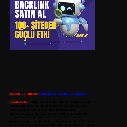
Reklam ve İletişim:
Skype: live:.cid.575569c608265c69
Yasal Uyarı:
Bu internet sitesi, herhangi bir marka, kurum
veya şahıs şirketi ile hiçbir bağlantısı bulunmamaktadır.
Sitede yalnızca kendi hazırladığımız makaleler
paylaşılmaktadır. Burada yer alan içerikler haber niteliği
taşımamakta olup, gerçek kurum ve kişiler hakkında
paylaşım yapılmamaktadır. Gerçek kurum ve kişiler ile isim
benzerlikleri tamamen tesadüfidir. Sitemizdeki bilgiler taslak