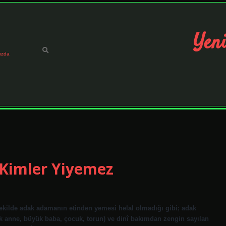
Yeni
ızda
 Kimler Yiyemez
kilde adak adamanın etinden yemesi helal olmadığı gibi; adak
k anne, büyük baba, çocuk, torun) ve dinî bakımdan zengin sayılan