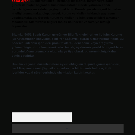
Yasal Uyarı:
Bu internet sitesi, herhangi bir marka, kurum veya şahıs
şirketi ile hiçbir bağlantısı bulunmamaktadır. Sitede yalnızca kendi
hazırladığımız makaleler paylaşılmaktadır. Burada yer alan içerikler haber
niteliği taşımamakta olup, gerçek kurum ve kişiler hakkında paylaşım
yapılmamaktadır. Gerçek kurum ve kişiler ile isim benzerlikleri tamamen
tesadüfidir. Sitemizdeki bilgiler taslak halindedir ve tavsiye niteliği
taşımazlar.
Sitemiz, 5651 Sayılı Kanun gereğince Bilgi Teknolojileri ve İletişim Kurumu
(BTK) tarafından onaylanmış bir Yer Sağlayıcı olarak hizmet vermektedir. Bu
nedenle, sitedeki içerikleri proaktif olarak denetleme veya araştırma
yükümlülüğümüz bulunmamaktadır. Ancak, üyelerimiz yazdıkları içeriklerin
sorumluluğunu taşımakta olup, siteye üye olarak bu sorumluluğu kabul
etmiş sayılırlar.
Hukuka ve yasal düzenlemelere aykırı olduğunu düşündüğünüz içerikleri,
backlinkpanelicomtr@gmail.com
adresine bildirmeniz halinde, ilgili
içerikler yasal süre içerisinde sitemizden kaldırılacaktır.
Arama