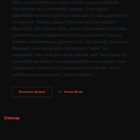
doku varsa debridman yapılır. Uzman yaraya antiseptik
solüsyonlar veya merhemler uygular. Yara uygun
büyüklükte steril bir gazlı bez veya özel bir yara pansumanı
ile kapatılır. Yaranın çabuk iyileşmesi için ne sürülür?
Bepanjel®, bir hidrojel olup, yarayı örterek nemli bir ortam
yaratırken yara bölgesindeki fazla sıvıyı emerek iyileşme
sürecini hızlandırmaya yardımcı olur. Bu özelliği sayesinde
Bepanjel, nem seviyelerini düzenleyen “akıllı” bir
hidrojeldir. Yara olan yere krem sürülür mü? Yara temiz ise
iç temizlik gerekmez. Yara temizlendikten sonra gazlı beze
yapışmasını önlemek için yapışmaz krem ​​sürülür ve bu
şekilde pansuman yapılır. Yaranın üstüne…
Yaranın
Devamını okuyun
Yorum Bırak
Üzerine
Ne
Sürülür
Sitemap