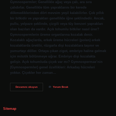
Gymnospermler; Genellikle ağaç veya çalı, ara sıra
çalıdırlar. Genellikle tüm yapraklarını bir kerede
dökmediklerinden dört mevsim yeşil kalabilirler. Çok yıllık
bir bitkidir ve yaprakları genellikle iğne şeklindedir. Ancak,
pullu, yelpaze şeklinde, çizgili veya tüy benzeri yaprakları
olan bazıları da vardır. Açık tohumlu bitkiler nasıl ürer?
Gymnospermlerin üreme organlarına kozalak denir.
Kozalaklı ağaçlarda, erkek üreme hücreleri (polen) erkek
kozalaklarda üretilir, rüzgarla dişi kozalaklara taşınır ve
yumurtayı döller. Ortaya çıkan zigot, embriyo haline gelmek
için mitotik bölünmeye uğrar. Embriyo dişi kozalakta
gelişir. Açık tohumluda çiçek var mı? Gymnospermae’nin
(Gymnospermler) genel özellikleri: Arkadaş hücreleri
yoktur. Çiçekler her zaman…
Açık
Devamını okuyun
Yorum Bırak
Tohumlu
Bitkiler
Yaprak
Döker
Mi
Sitemap