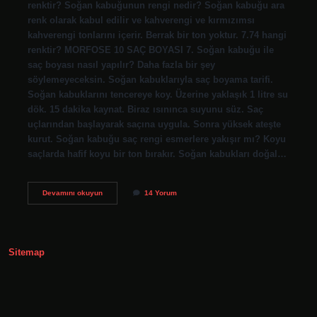
renktir? Soğan kabuğunun rengi nedir? Soğan kabuğu ara
renk olarak kabul edilir ve kahverengi ve kırmızımsı
kahverengi tonlarını içerir. Berrak bir ton yoktur. 7.74 hangi
renktir? MORFOSE 10 SAÇ BOYASI 7. Soğan kabuğu ile
saç boyası nasıl yapılır? Daha fazla bir şey
söylemeyeceksin. Soğan kabuklarıyla saç boyama tarifi.
Soğan kabuklarını tencereye koy. Üzerine yaklaşık 1 litre su
dök. 15 dakika kaynat. Biraz ısınınca suyunu süz. Saç
uçlarından başlayarak saçına uygula. Sonra yüksek ateşte
kurut. Soğan kabuğu saç rengi esmerlere yakışır mı? Koyu
saçlarda hafif koyu bir ton bırakır. Soğan kabukları doğal…
Soğan
Devamını okuyun
14 Yorum
Kabuğu
Rengi
Kaç
Numara
Sitemap