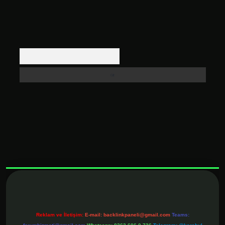
Arama
t.net
Reklam ve İletişim:
E-mail:
backlinkpaneli@gmail.com
Teams: