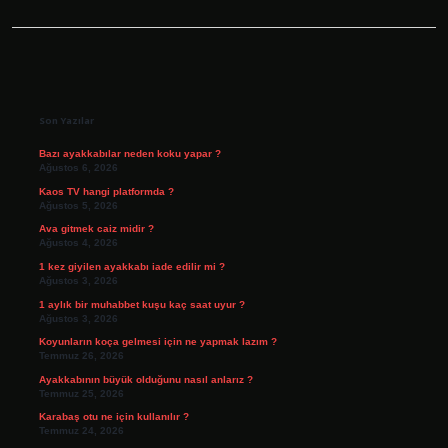
Sidebar
Son Yazılar
Bazı ayakkabılar neden koku yapar ?
Ağustos 6, 2026
Kaos TV hangi platformda ?
Ağustos 5, 2026
Ava gitmek caiz midir ?
Ağustos 4, 2026
1 kez giyilen ayakkabı iade edilir mi ?
Ağustos 3, 2026
1 aylık bir muhabbet kuşu kaç saat uyur ?
Ağustos 3, 2026
Koyunların koça gelmesi için ne yapmak lazım ?
Temmuz 26, 2026
Ayakkabının büyük olduğunu nasıl anlarız ?
Temmuz 25, 2026
Karabaş otu ne için kullanılır ?
Temmuz 24, 2026