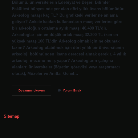
Bölümü, üniversitelerin Edebiyat ve Beşeri Bilimler
Fakültesi bünyesinde yer alan dört yıllık lisans bölümüdür.
Arkeolog maaşı kaç TL? Bu grafikteki veriler ne anlama
geliyor? Ankete katılan kullanıcıların maaş verilerine göre
bir arkeoloğun ortalama aylık maaşı 40.400 TL’dir.
Arkeologlar için en düşük ortak maaş 32.300 TL iken en
yüksek maaş 100 TL’dir. Arkeolog olmak için ne okumak
lazım? Arkeolog olabilmek için dört yıllık bir üniversitenin
arkeoloji bölümünden lisans derecesi almak gerekir. 4 yıllık
arkeoloji mezunu ne iş yapar? Arkeologların çalışma
alanları; üniversiteler (öğretim görevlisi veya araştırmacı
olarak), Müzeler ve Anıtlar Genel…
Arkeolog
Devamını okuyun
Yorum Bırak
Olmak
Için
Kaç
Yıl
Okunur
Sitemap