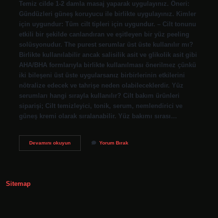
Temiz cilde 1-2 damla masaj yaparak uygulayınız. Öneri:
Gündüzleri güneş koruyucu ile birlikte uygulayınız. Kimler
için uygundur: Tüm cilt tipleri için uygundur. – Cilt tonunu
etkili bir şekilde canlandıran ve eşitleyen bir yüz peeling
solüsyonudur. The purest serumlar üst üste kullanılır mı?
Birlikte kullanılabilir ancak salisilik asit ve glikolik asit gibi
AHA/BHA formlarıyla birlikte kullanılması önerilmez çünkü
iki bileşeni üst üste uygularsanız birbirlerinin etkilerini
nötralize edecek ve tahrişe neden olabileceklerdir. Yüz
serumları hangi sırayla kullanılır? Cilt bakım ürünleri
siparişi; Cilt temizleyici, tonik, serum, nemlendirici ve
güneş kremi olarak sıralanabilir. Yüz bakımı sırası…
The
Devamını okuyun
Yorum Bırak
Purest
Ürünleri
Hangi
Sırayla
Kullanılır
Sitemap