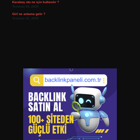
Karabaş otu ne için kullanılır ?
Temmuz 24, 2026
Girl ne anlama gelir ?
Temmuz 22, 2026