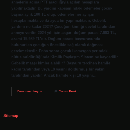
annelerin adına PTT aracılığıyla açılan hesaplara
yapılmaktadır. Bu yardım kapsamındaki ödemeler çocuk
başına aylık 100 TL olup, ödemeler her ay için
hesaplanmakta ve iki ayda bir yapılmaktadır. Gebelik
yardımı ne kadar 2024? Çocuğun kimliği devlet tarafından
anneye verilir. 2024 yılı için asgari doğum parası 7.993 TL,
azami 15.989 TL’dir. Doğum parası başvurusunda
bulunurken çocuğun öncelikle sağ olarak doğması
gerekmektedir. Daha sonra çocuk ikametgah yerindeki
nüfus müdürlüğünde Kimlik Paylaşım Sistemine kaydedilir.
Gebelik maaşı kimler alabilir? Başvuru tercihen hamile
kadın tarafından veya 18 yaşını doldurmuş bir yakını
tarafından yapılır. Ancak hamile kişi 18 yaşını…
Gebelik
Devamını okuyun
Yorum Bırak
Maaşı
Kaç
Ayda
Bir
Alınır
Sitemap