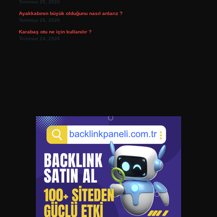
Temmuz 26, 2026
Ayakkabının büyük olduğunu nasıl anlarız ?
Temmuz 25, 2026
Karabaş otu ne için kullanılır ?
Temmuz 24, 2026