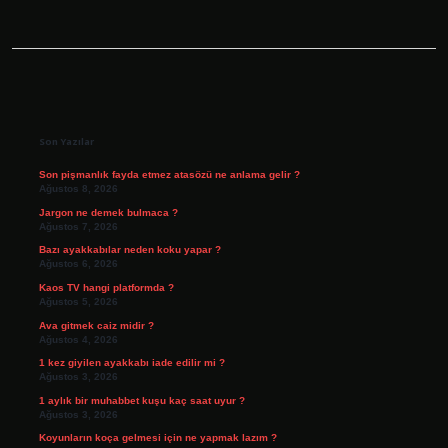
Sidebar
Son Yazılar
Son pişmanlık fayda etmez atasözü ne anlama gelir ?
Ağustos 8, 2026
Jargon ne demek bulmaca ?
Ağustos 7, 2026
Bazı ayakkabılar neden koku yapar ?
Ağustos 6, 2026
Kaos TV hangi platformda ?
Ağustos 5, 2026
Ava gitmek caiz midir ?
Ağustos 4, 2026
1 kez giyilen ayakkabı iade edilir mi ?
Ağustos 3, 2026
1 aylık bir muhabbet kuşu kaç saat uyur ?
Ağustos 3, 2026
Koyunların koça gelmesi için ne yapmak lazım ?