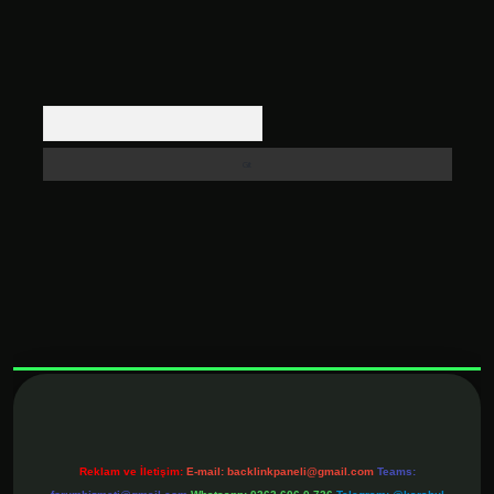
Arama
xbett.net
Reklam ve İletişim:
E-mail:
backlinkpaneli@gmail.com
Teams: