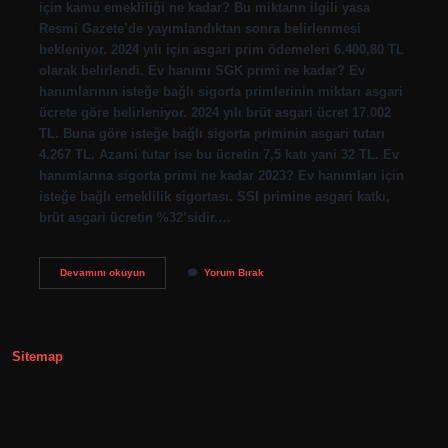
için kamu emekliliği ne kadar? Bu miktarın ilgili yasa
Resmi Gazete’de yayımlandıktan sonra belirlenmesi
bekleniyor. 2024 yılı için asgari prim ödemeleri 6.400,80 TL
olarak belirlendi. Ev hanımı SGK primi ne kadar? Ev
hanımlarının isteğe bağlı sigorta primlerinin miktarı asgari
ücrete göre belirleniyor. 2024 yılı brüt asgari ücret 17.002
TL. Buna göre isteğe bağlı sigorta priminin asgari tutarı
4.267 TL. Azami tutar ise bu ücretin 7,5 katı yani 32 TL. Ev
hanımlarına sigorta primi ne kadar 2023? Ev hanımları için
isteğe bağlı emeklilik sigortası. SSI primine asgari katkı,
brüt asgari ücretin %32’sidir.…
2023
Devamını okuyun
Yorum Bırak
Ev
Hanımı
Sigorta
Primi
Ne
Sitemap
Kadar