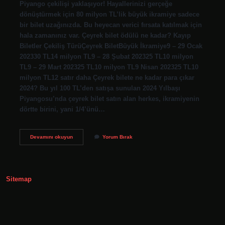
Piyango çekilişi yaklaşıyor! Hayallerinizi gerçeğe
dönüştürmek için 80 milyon TL’lik büyük ikramiye sadece
bir bilet uzağınızda. Bu heyecan verici fırsata katılmak için
hala zamanınız var. Çeyrek bilet ödülü ne kadar? Kayıp
Biletler Çekiliş TürüÇeyrek BiletBüyük İkramiye9 – 29 Ocak
202330 TL14 milyon TL9 – 28 Şubat 202325 TL10 milyon
TL9 – 29 Mart 202325 TL10 milyon TL9 Nisan 202325 TL10
milyon TL12 satır daha Çeyrek bilete ne kadar para çıkar
2024? Bu yıl 100 TL’den satışa sunulan 2024 Yılbaşı
Piyangosu’nda çeyrek bilet satın alan herkes, ikramiyenin
dörtte birini, yani 1/4’ünü…
Çeyrek
Devamını okuyun
Yorum Bırak
Bilet
Ödülü
Ne
Kadar
2024
Sitemap