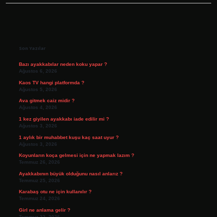
Sidebar
Son Yazılar
Bazı ayakkabılar neden koku yapar ?
Ağustos 6, 2026
Kaos TV hangi platformda ?
Ağustos 5, 2026
Ava gitmek caiz midir ?
Ağustos 4, 2026
1 kez giyilen ayakkabı iade edilir mi ?
Ağustos 3, 2026
1 aylık bir muhabbet kuşu kaç saat uyur ?
Ağustos 3, 2026
Koyunların koça gelmesi için ne yapmak lazım ?
Temmuz 26, 2026
Ayakkabının büyük olduğunu nasıl anlarız ?
Temmuz 25, 2026
Karabaş otu ne için kullanılır ?
Temmuz 24, 2026
Girl ne anlama gelir ?
Temmuz 22, 2026