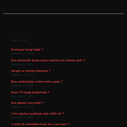
Sidebar
Son Yazılar
Kınıkspor hangi ligde ?
Ağustos 9, 2026
Son pişmanlık fayda etmez atasözü ne anlama gelir ?
Ağustos 8, 2026
Jargon ne demek bulmaca ?
Ağustos 7, 2026
Bazı ayakkabılar neden koku yapar ?
Ağustos 6, 2026
Kaos TV hangi platformda ?
Ağustos 5, 2026
Ava gitmek caiz midir ?
Ağustos 4, 2026
1 kez giyilen ayakkabı iade edilir mi ?
Ağustos 3, 2026
1 aylık bir muhabbet kuşu kaç saat uyur ?