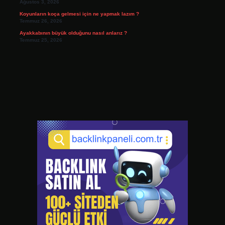
Ağustos 3, 2026
Koyunların koça gelmesi için ne yapmak lazım ?
Temmuz 26, 2026
Ayakkabının büyük olduğunu nasıl anlarız ?
Temmuz 25, 2026