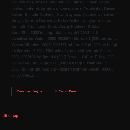
Oyuncular: Çolpan İlhan, Haluk Bilginer, Türkan Şoray.
üyeler. …ekmek kırıntıları. komedi, aile. Yaratıcılar: Hasan
Kaçan, Bahadır Özdener, Raci Şaşmaz. Oyuncular: Savaş
Dinçel, Şermin Hürmeriç, Peker Açıkalın. …yarım elma.
Komedi. Yaratıcılar: Deniz Akçay Katıksız, Gökhan
Karagülle. 2003’te hangi diziler vardı? 2003 Türk
dizisiKurtlar Vadisi. 2003–200597 bölüm. 8.1 (22K) oranı. …
Yaşam Bilimleri. 2003–2006137 bölüm. 6.5 (4. 2004’te hangi
diziler vardı? 2004 Türk televizyon dizisi Avrupa Yakası.
2004–2009190 bölüm. 8.6 (22K) Oran. …Gül ve Diken. 2004–
200540 bölüm. 8.7 (4 2000 yılında hangi diziler vardı?
2000’lerin unutulmaz Türk dizileri Number Seven. 00:00 /
00:50 CANLI.…
2001
Devamını okuyun
Yorum Bırak
Yılında
Hangi
Diziler
Vardı
Sitemap