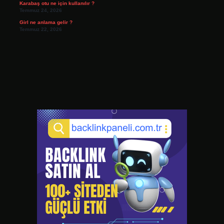
Karabaş otu ne için kullanılır ?
Temmuz 24, 2026
Girl ne anlama gelir ?
Temmuz 22, 2026