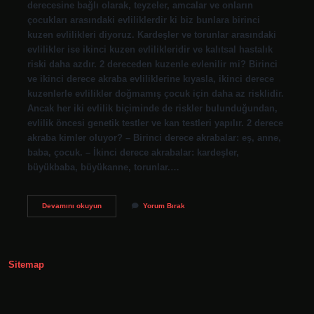
derecesine bağlı olarak, teyzeler, amcalar ve onların
çocukları arasındaki evliliklerdir ki biz bunlara birinci
kuzen evlilikleri diyoruz. Kardeşler ve torunlar arasındaki
evlilikler ise ikinci kuzen evlilikleridir ve kalıtsal hastalık
riski daha azdır. 2 dereceden kuzenle evlenilir mi? Birinci
ve ikinci derece akraba evliliklerine kıyasla, ikinci derece
kuzenlerle evlilikler doğmamış çocuk için daha az risklidir.
Ancak her iki evlilik biçiminde de riskler bulunduğundan,
evlilik öncesi genetik testler ve kan testleri yapılır. 2 derece
akraba kimler oluyor? – Birinci derece akrabalar: eş, anne,
baba, çocuk. – İkinci derece akrabalar: kardeşler,
büyükbaba, büyükanne, torunlar.…
2
Devamını okuyun
Yorum Bırak
Derece
Akraba
Evliliği
Nedir
Sitemap