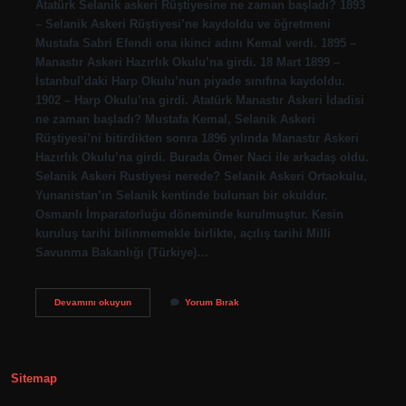
Atatürk Selanik askeri Rüştiyesine ne zaman başladı? 1893
– Selanik Askeri Rüştiyesi’ne kaydoldu ve öğretmeni
Mustafa Sabri Efendi ona ikinci adını Kemal verdi. 1895 –
Manastır Askeri Hazırlık Okulu’na girdi. 18 Mart 1899 –
İstanbul’daki Harp Okulu’nun piyade sınıfına kaydoldu.
1902 – Harp Okulu’na girdi. Atatürk Manastır Askeri İdadisi
ne zaman başladı? Mustafa Kemal, Selanik Askeri
Rüştiyesi’ni bitirdikten sonra 1896 yılında Manastır Askeri
Hazırlık Okulu’na girdi. Burada Ömer Naci ile arkadaş oldu.
Selanik Askeri Rustiyesi nerede? Selanik Askeri Ortaokulu,
Yunanistan’ın Selanik kentinde bulunan bir okuldur.
Osmanlı İmparatorluğu döneminde kurulmuştur. Kesin
kuruluş tarihi bilinmemekle birlikte, açılış tarihi Milli
Savunma Bakanlığı (Türkiye)…
Atatürk
Devamını okuyun
Yorum Bırak
Selanik
Askeri
Idadisi
Ne
Ne
Sitemap
Zaman
Girdi