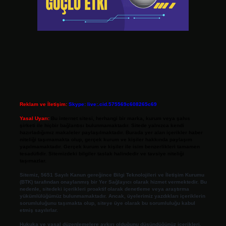
Reklam ve İletişim:
Skype: live:.cid.575569c608265c69
Yasal Uyarı:
Bu internet sitesi, herhangi bir marka, kurum veya şahıs
şirketi ile hiçbir bağlantısı bulunmamaktadır. Sitede yalnızca kendi
hazırladığımız makaleler paylaşılmaktadır. Burada yer alan içerikler haber
niteliği taşımamakta olup, gerçek kurum ve kişiler hakkında paylaşım
yapılmamaktadır. Gerçek kurum ve kişiler ile isim benzerlikleri tamamen
tesadüfidir. Sitemizdeki bilgiler taslak halindedir ve tavsiye niteliği
taşımazlar.
Sitemiz, 5651 Sayılı Kanun gereğince Bilgi Teknolojileri ve İletişim Kurumu
(BTK) tarafından onaylanmış bir Yer Sağlayıcı olarak hizmet vermektedir. Bu
nedenle, sitedeki içerikleri proaktif olarak denetleme veya araştırma
yükümlülüğümüz bulunmamaktadır. Ancak, üyelerimiz yazdıkları içeriklerin
sorumluluğunu taşımakta olup, siteye üye olarak bu sorumluluğu kabul
etmiş sayılırlar.
Hukuka ve yasal düzenlemelere aykırı olduğunu düşündüğünüz içerikleri,