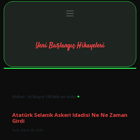
menüyü
Anasayfa
Gizlilik Politikası
Yasal Uyarı
aç
Hakkımızda
Yeni Başlangıç Hikayeleri
Taşınma maceralarıyla ilham bul!
Etiket:
16 Mayıs 1919da ne oldu
Atatürk Selanik Askeri Idadisi Ne Ne Zaman
Girdi
Tarih: Ekim 18, 2024