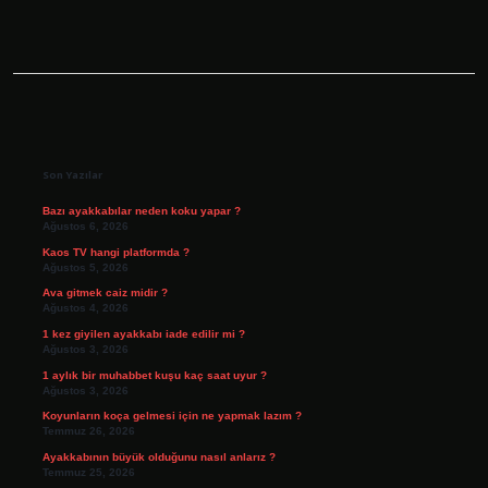
Sidebar
Son Yazılar
Bazı ayakkabılar neden koku yapar ?
Ağustos 6, 2026
Kaos TV hangi platformda ?
Ağustos 5, 2026
Ava gitmek caiz midir ?
Ağustos 4, 2026
1 kez giyilen ayakkabı iade edilir mi ?
Ağustos 3, 2026
1 aylık bir muhabbet kuşu kaç saat uyur ?
Ağustos 3, 2026
Koyunların koça gelmesi için ne yapmak lazım ?
Temmuz 26, 2026
Ayakkabının büyük olduğunu nasıl anlarız ?
Temmuz 25, 2026