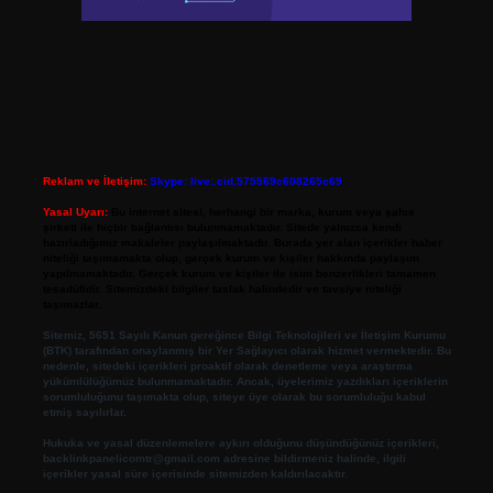
Reklam ve İletişim:
Skype: live:.cid.575569c608265c69
Yasal Uyarı:
Bu internet sitesi, herhangi bir marka, kurum veya şahıs
şirketi ile hiçbir bağlantısı bulunmamaktadır. Sitede yalnızca kendi
hazırladığımız makaleler paylaşılmaktadır. Burada yer alan içerikler haber
niteliği taşımamakta olup, gerçek kurum ve kişiler hakkında paylaşım
yapılmamaktadır. Gerçek kurum ve kişiler ile isim benzerlikleri tamamen
tesadüfidir. Sitemizdeki bilgiler taslak halindedir ve tavsiye niteliği
taşımazlar.
Sitemiz, 5651 Sayılı Kanun gereğince Bilgi Teknolojileri ve İletişim Kurumu
(BTK) tarafından onaylanmış bir Yer Sağlayıcı olarak hizmet vermektedir. Bu
nedenle, sitedeki içerikleri proaktif olarak denetleme veya araştırma
yükümlülüğümüz bulunmamaktadır. Ancak, üyelerimiz yazdıkları içeriklerin
sorumluluğunu taşımakta olup, siteye üye olarak bu sorumluluğu kabul
etmiş sayılırlar.
Hukuka ve yasal düzenlemelere aykırı olduğunu düşündüğünüz içerikleri,
backlinkpanelicomtr@gmail.com
adresine bildirmeniz halinde, ilgili
içerikler yasal süre içerisinde sitemizden kaldırılacaktır.