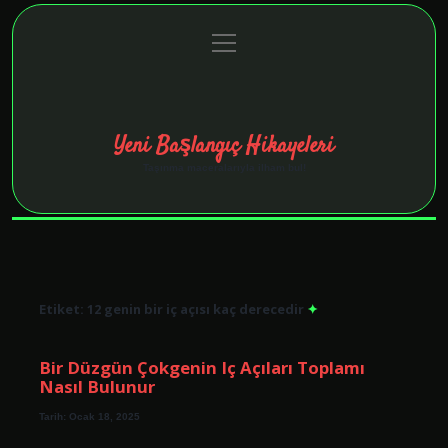
menüyü
Anasayfa
Gizlilik Politikası
Yasal Uyarı
aç
Hakkımızda
Yeni Başlangıç Hikayeleri
Taşınma maceralarıyla ilham bul!
Etiket:
12 genin bir iç açısı kaç derecedir
Bir Düzgün Çokgenin Iç Açıları Toplamı
Nasıl Bulunur
Tarih: Ocak 18, 2025