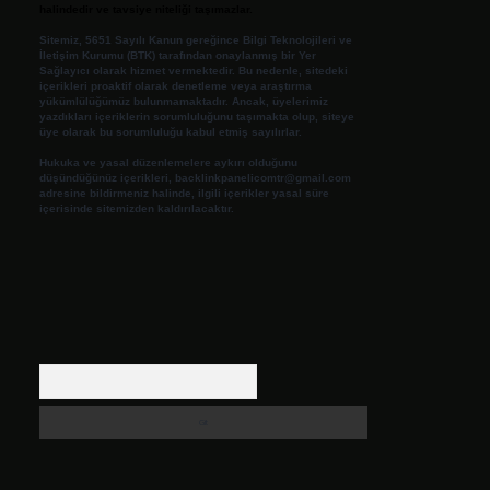
halindedir ve tavsiye niteliği taşımazlar.
Sitemiz, 5651 Sayılı Kanun gereğince Bilgi Teknolojileri ve
İletişim Kurumu (BTK) tarafından onaylanmış bir Yer
Sağlayıcı olarak hizmet vermektedir. Bu nedenle, sitedeki
içerikleri proaktif olarak denetleme veya araştırma
yükümlülüğümüz bulunmamaktadır. Ancak, üyelerimiz
yazdıkları içeriklerin sorumluluğunu taşımakta olup, siteye
üye olarak bu sorumluluğu kabul etmiş sayılırlar.
Hukuka ve yasal düzenlemelere aykırı olduğunu
düşündüğünüz içerikleri,
backlinkpanelicomtr@gmail.com
adresine bildirmeniz halinde, ilgili içerikler yasal süre
içerisinde sitemizden kaldırılacaktır.
Arama