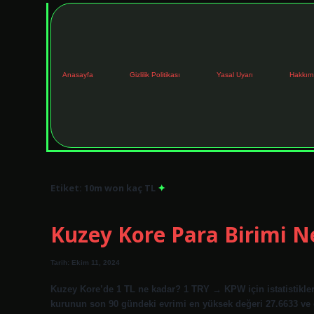
Anasayfa
Gizlilik Politikası
Yasal Uyarı
Hakkım
Etiket:
10m won kaç TL
Kuzey Kore Para Birimi N
Tarih: Ekim 11, 2024
Kuzey Kore’de 1 TL ne kadar? 1 TRY → KPW için istatistik
kurunun son 90 gündeki evrimi en yüksek değeri 27.6633 ve e