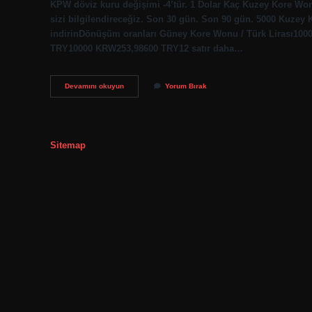
KPW döviz kuru değişimi -4’tür. 1 Dolar Kaç Kuzey Kore Wo
sizi bilgilendireceğiz. Son 30 gün. Son 90 gün. 5000 Kuzey
indirinDönüşüm oranları Güney Kore Wonu / Türk Lirası1
TRY10000 KRW253,98600 TRY12 satır daha…
Kuzey
Devamını okuyun
Yorum Bırak
Kore
Para
Birimi
Nedir
Sitemap