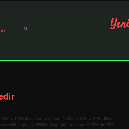
Yeni
ızda
edir
ler TRY → KPW döviz kuru değişimi -1.19’dur. TRY → KPW döviz
n düşük değeri 26.3585’tir. 90 günlük ortalama 26.9786’dır. TRY →