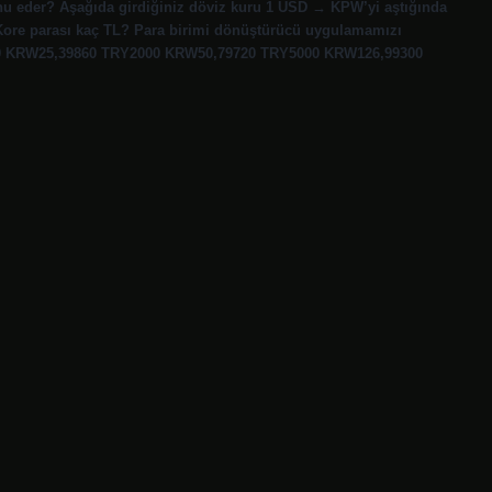
nu eder? Aşağıda girdiğiniz döviz kuru 1 USD → KPW’yi aştığında
 Kore parası kaç TL? Para birimi dönüştürücü uygulamamızı
000 KRW25,39860 TRY2000 KRW50,79720 TRY5000 KRW126,99300