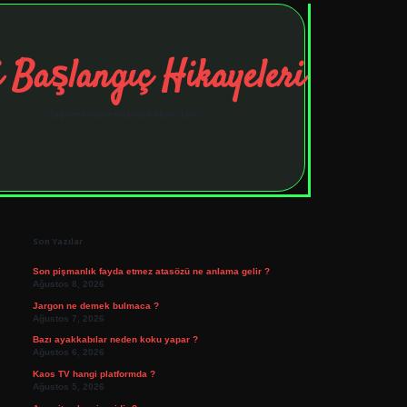
 Başlangıç Hikayeleri
Taşınma maceralarıyla ilham bul!
Sidebar
tulipbet
elexbett.net
Son Yazılar
Son pişmanlık fayda etmez atasözü ne anlama gelir ?
Ağustos 8, 2026
Jargon ne demek bulmaca ?
Ağustos 7, 2026
Bazı ayakkabılar neden koku yapar ?
Ağustos 6, 2026
Kaos TV hangi platformda ?
Ağustos 5, 2026