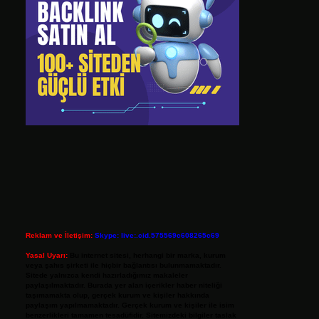
Reklam ve İletişim:
Skype: live:.cid.575569c608265c69
Yasal Uyarı:
Bu internet sitesi, herhangi bir marka, kurum
veya şahıs şirketi ile hiçbir bağlantısı bulunmamaktadır.
Sitede yalnızca kendi hazırladığımız makaleler
paylaşılmaktadır. Burada yer alan içerikler haber niteliği
taşımamakta olup, gerçek kurum ve kişiler hakkında
paylaşım yapılmamaktadır. Gerçek kurum ve kişiler ile isim
benzerlikleri tamamen tesadüfidir. Sitemizdeki bilgiler taslak