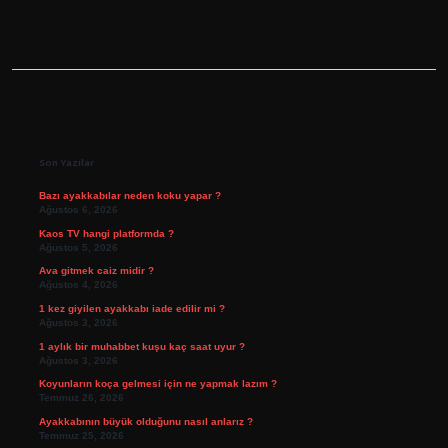
Sidebar
Son Yazılar
Bazı ayakkabılar neden koku yapar ?
Ağustos 6, 2026
Kaos TV hangi platformda ?
Ağustos 5, 2026
Ava gitmek caiz midir ?
Ağustos 4, 2026
1 kez giyilen ayakkabı iade edilir mi ?
Ağustos 3, 2026
1 aylık bir muhabbet kuşu kaç saat uyur ?
Ağustos 3, 2026
Koyunların koça gelmesi için ne yapmak lazım ?
Temmuz 26, 2026
Ayakkabının büyük olduğunu nasıl anlarız ?
Temmuz 25, 2026