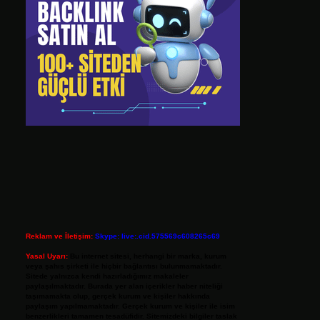
Reklam ve İletişim:
Skype: live:.cid.575569c608265c69
Yasal Uyarı:
Bu internet sitesi, herhangi bir marka, kurum
veya şahıs şirketi ile hiçbir bağlantısı bulunmamaktadır.
Sitede yalnızca kendi hazırladığımız makaleler
paylaşılmaktadır. Burada yer alan içerikler haber niteliği
taşımamakta olup, gerçek kurum ve kişiler hakkında
paylaşım yapılmamaktadır. Gerçek kurum ve kişiler ile isim
benzerlikleri tamamen tesadüfidir. Sitemizdeki bilgiler taslak