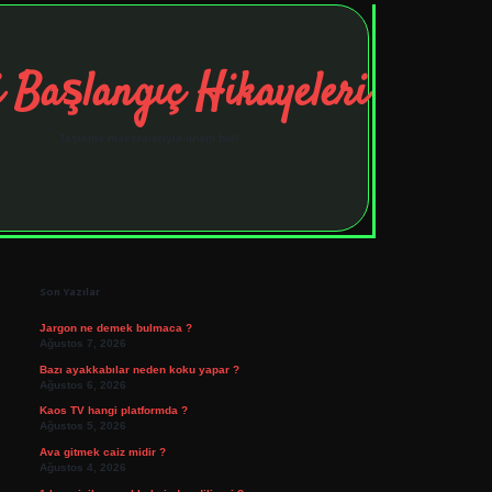
 Başlangıç Hikayeleri
Taşınma maceralarıyla ilham bul!
Sidebar
tulipbet
elexbett.net
Son Yazılar
Jargon ne demek bulmaca ?
Ağustos 7, 2026
Bazı ayakkabılar neden koku yapar ?
Ağustos 6, 2026
Kaos TV hangi platformda ?
Ağustos 5, 2026
Ava gitmek caiz midir ?
Ağustos 4, 2026