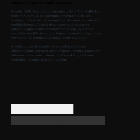
halindedir ve tavsiye niteliği taşımazlar.
Sitemiz, 5651 Sayılı Kanun gereğince Bilgi Teknolojileri ve
İletişim Kurumu (BTK) tarafından onaylanmış bir Yer
Sağlayıcı olarak hizmet vermektedir. Bu nedenle, sitedeki
içerikleri proaktif olarak denetleme veya araştırma
yükümlülüğümüz bulunmamaktadır. Ancak, üyelerimiz
yazdıkları içeriklerin sorumluluğunu taşımakta olup, siteye
üye olarak bu sorumluluğu kabul etmiş sayılırlar.
Hukuka ve yasal düzenlemelere aykırı olduğunu
düşündüğünüz içerikleri,
backlinkpanelicomtr@gmail.com
adresine bildirmeniz halinde, ilgili içerikler yasal süre
içerisinde sitemizden kaldırılacaktır.
Arama