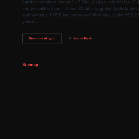
ağırlığı metrekare başına 9 – 9.5 kg, alçıpan kalınlığı ise 12
cm, yükseklik: 6 cm – 30 cm. Ölçüler aşağıdaki tabloda göste
satılmaktadır. 1 OSB kaç metrekare? Merhaba, 1 adet OSB 2,
yeterli…
1
Devamını okuyun
Yorum Bırak
Plaka
Kaç
Metrekare
Sitemap