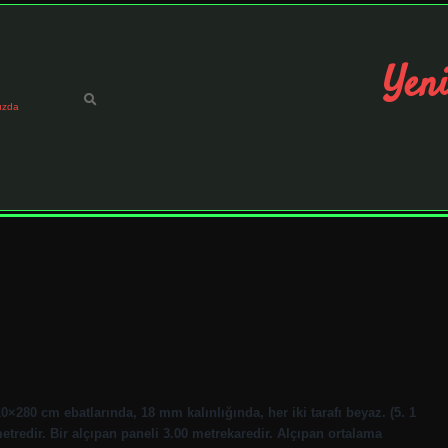
Yeni
ızda
0 cm ebatlarında, 18 mm kalınlığında, her iki tarafı beyaz. (5. 1
etredir. Bir alçıpan paneli 3.00 metrekaredir. Alçıpan ortalama