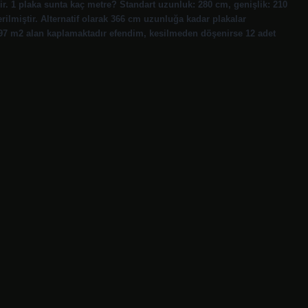
’dir. 1 plaka sunta kaç metre? Standart uzunluk: 280 cm, genişlik: 210
rilmiştir. Alternatif olarak 366 cm uzunluğa kadar plakalar
97 m2 alan kaplamaktadır efendim, kesilmeden döşenirse 12 adet