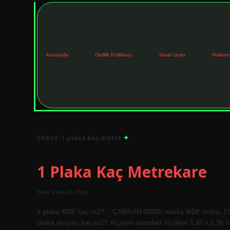
Anasayfa
Gizlilik Politikası
Yasal Uyarı
Hakkım
Etiket:
1 plaka kaç metre
1 Plaka Kaç Metrekare
Tarih: Ekim 16, 2024
1 plaka MDF kaç m2? – ÇAMSAN ORDU marka MDF levha, 210×28
plaka alçıpan kaç m2? Alçıpan standart ölçüleri 1.20 x 2.50 m