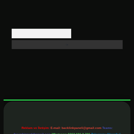
Arama
lexbett.net
Reklam ve İletişim:
E-mail:
backlinkpaneli@gmail.com
Teams: