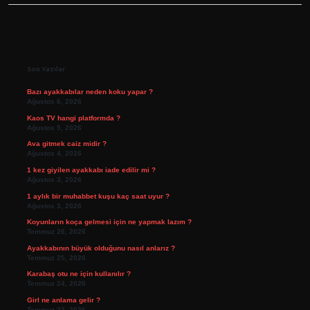
Sidebar
Son Yazılar
Bazı ayakkabılar neden koku yapar ?
Ağustos 6, 2026
Kaos TV hangi platformda ?
Ağustos 5, 2026
Ava gitmek caiz midir ?
Ağustos 4, 2026
1 kez giyilen ayakkabı iade edilir mi ?
Ağustos 3, 2026
1 aylık bir muhabbet kuşu kaç saat uyur ?
Ağustos 3, 2026
Koyunların koça gelmesi için ne yapmak lazım ?
Temmuz 26, 2026
Ayakkabının büyük olduğunu nasıl anlarız ?
Temmuz 25, 2026
Karabaş otu ne için kullanılır ?
Temmuz 24, 2026
Girl ne anlama gelir ?
Temmuz 22, 2026