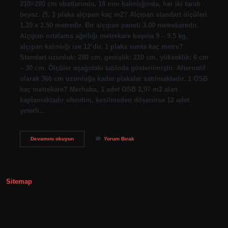
210×280 cm ebatlarında, 18 mm kalınlığında, her iki tarafı
beyaz. (5. 1 plaka alçıpan kaç m2? Alçıpan standart ölçüleri
1.20 x 2.50 metredir. Bir alçıpan paneli 3.00 metrekaredir.
Alçıpan ortalama ağırlığı metrekare başına 9 – 9.5 kg,
alçıpan kalınlığı ise 12’dir. 1 plaka sunta kaç metre?
Standart uzunluk: 280 cm, genişlik: 210 cm, yükseklik: 6 cm
– 30 cm. Ölçüler aşağıdaki tabloda gösterilmiştir. Alternatif
olarak 366 cm uzunluğa kadar plakalar satılmaktadır. 1 OSB
kaç metrekare? Merhaba, 1 adet OSB 2,97 m2 alan
kaplamaktadır efendim, kesilmeden döşenirse 12 adet
yeterli…
1
Devamını okuyun
Yorum Bırak
Plaka
Kaç
Metrekare
Sitemap