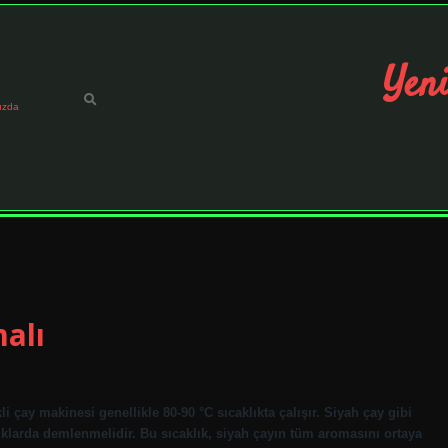
Yeni
ızda
alı
 çay makinesi genellikle 80-90 °C sıcaklıkta çalışır. Siyah çay gibi
ıklarda demlenmelidir. Bu sıcaklık, siyah çayın tüm aromasını ortaya