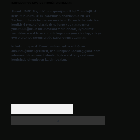
halindedir ve tavsiye niteliği taşımazlar.
Sitemiz, 5651 Sayılı Kanun gereğince Bilgi Teknolojileri ve
İletişim Kurumu (BTK) tarafından onaylanmış bir Yer
Sağlayıcı olarak hizmet vermektedir. Bu nedenle, sitedeki
içerikleri proaktif olarak denetleme veya araştırma
yükümlülüğümüz bulunmamaktadır. Ancak, üyelerimiz
yazdıkları içeriklerin sorumluluğunu taşımakta olup, siteye
üye olarak bu sorumluluğu kabul etmiş sayılırlar.
Hukuka ve yasal düzenlemelere aykırı olduğunu
düşündüğünüz içerikleri,
backlinkpanelicomtr@gmail.com
adresine bildirmeniz halinde, ilgili içerikler yasal süre
içerisinde sitemizden kaldırılacaktır.
Arama