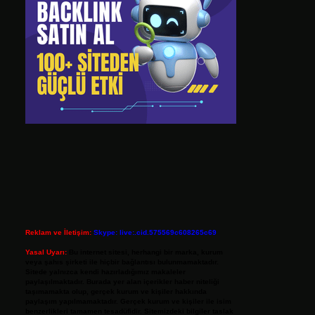
Reklam ve İletişim:
Skype: live:.cid.575569c608265c69
Yasal Uyarı:
Bu internet sitesi, herhangi bir marka, kurum
veya şahıs şirketi ile hiçbir bağlantısı bulunmamaktadır.
Sitede yalnızca kendi hazırladığımız makaleler
paylaşılmaktadır. Burada yer alan içerikler haber niteliği
taşımamakta olup, gerçek kurum ve kişiler hakkında
paylaşım yapılmamaktadır. Gerçek kurum ve kişiler ile isim
benzerlikleri tamamen tesadüfidir. Sitemizdeki bilgiler taslak