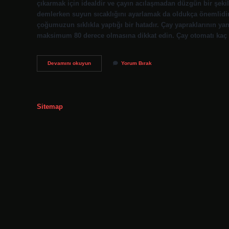
çıkarmak için idealdir ve çayın acılaşmadan düzgün bir şeki
demlerken suyun sıcaklığını ayarlamak da oldukça önemlidir.
çoğumuzun sıklıkla yaptığı bir hatadır. Çay yapraklarının 
maksimum 80 derece olmasına dikkat edin. Çay otomatı kaç 
Çay
Devamını okuyun
Yorum Bırak
Ocağı
Kaç
Derece
Olmalı
Sitemap