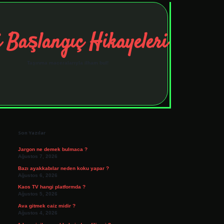
 Başlangıç Hikayeleri
Taşınma maceralarıyla ilham bul!
Sidebar
tulipbet
elexbett.net
Son Yazılar
Jargon ne demek bulmaca ?
Ağustos 7, 2026
Bazı ayakkabılar neden koku yapar ?
Ağustos 6, 2026
Kaos TV hangi platformda ?
Ağustos 5, 2026
Ava gitmek caiz midir ?
Ağustos 4, 2026