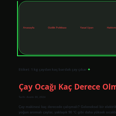
Anasayfa
Gizlilik Politikası
Yasal Uyarı
Hakkım
Etiket:
1 kg çaydan kaç bardak çay çıkar
Çay Ocağı Kaç Derece Olm
Tarih: Aralık 30, 2024
Çay makinesi kaç derecede çalışmalı? Geleneksel bir elektrikli
yoğun aromalı çaylar, yaklaşık 90 °C gibi daha yüksek sıcakl