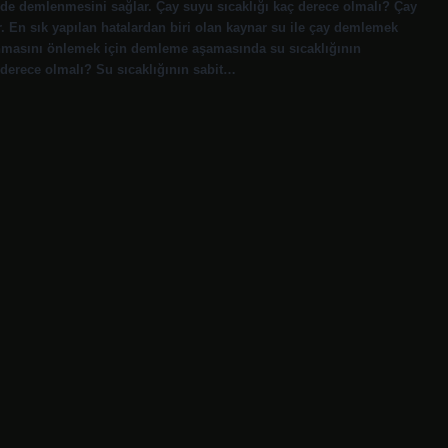
lde demlenmesini sağlar. Çay suyu sıcaklığı kaç derece olmalı? Çay
 En sık yapılan hatalardan biri olan kaynar su ile çay demlemek
yanmasını önlemek için demleme aşamasında su sıcaklığının
derece olmalı? Su sıcaklığının sabit…