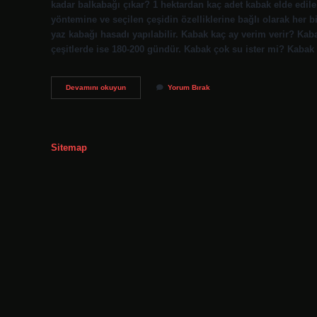
kadar balkabağı çıkar? 1 hektardan kaç adet kabak elde edilebi
yöntemine ve seçilen çeşidin özelliklerine bağlı olarak her bi
yaz kabağı hasadı yapılabilir. Kabak kaç ay verim verir? Kaba
çeşitlerde ise 180-200 gündür. Kabak çok su ister mi? Kaba
1
Devamını okuyun
Yorum Bırak
Dönümden
Kaç
Kilo
Kabak
Çıkar
Sitemap