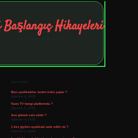
 Başlangıç Hikayeleri
Taşınma maceralarıyla ilham bul!
Sidebar
tulipbet
elexbett.net
Son Yazılar
Bazı ayakkabılar neden koku yapar ?
Ağustos 6, 2026
Kaos TV hangi platformda ?
Ağustos 5, 2026
Ava gitmek caiz midir ?
Ağustos 4, 2026
1 kez giyilen ayakkabı iade edilir mi ?
Ağustos 3, 2026