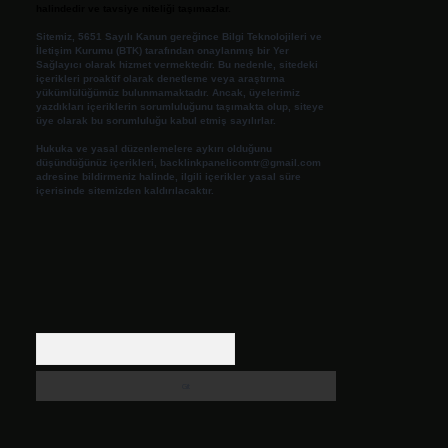
halindedir ve tavsiye niteliği taşımazlar.
Sitemiz, 5651 Sayılı Kanun gereğince Bilgi Teknolojileri ve
İletişim Kurumu (BTK) tarafından onaylanmış bir Yer
Sağlayıcı olarak hizmet vermektedir. Bu nedenle, sitedeki
içerikleri proaktif olarak denetleme veya araştırma
yükümlülüğümüz bulunmamaktadır. Ancak, üyelerimiz
yazdıkları içeriklerin sorumluluğunu taşımakta olup, siteye
üye olarak bu sorumluluğu kabul etmiş sayılırlar.
Hukuka ve yasal düzenlemelere aykırı olduğunu
düşündüğünüz içerikleri,
backlinkpanelicomtr@gmail.com
adresine bildirmeniz halinde, ilgili içerikler yasal süre
içerisinde sitemizden kaldırılacaktır.
Arama