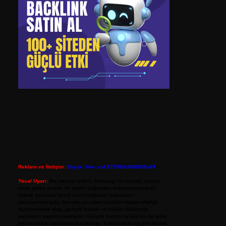
Reklam ve İletişim:
Skype: live:.cid.575569c608265c69
Yasal Uyarı:
Bu internet sitesi, herhangi bir marka, kurum
veya şahıs şirketi ile hiçbir bağlantısı bulunmamaktadır.
Sitede yalnızca kendi hazırladığımız makaleler
paylaşılmaktadır. Burada yer alan içerikler haber niteliği
taşımamakta olup, gerçek kurum ve kişiler hakkında
paylaşım yapılmamaktadır. Gerçek kurum ve kişiler ile isim
benzerlikleri tamamen tesadüfidir. Sitemizdeki bilgiler taslak