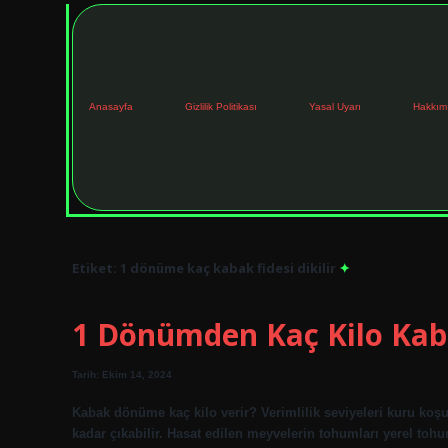
Anasayfa
Gizlilik Politikası
Yasal Uyarı
Hakkım
Etiket:
1 dönüme kaç kabak fidesi dikilir
1 Dönümden Kaç Kilo Kab
Tarih: Ekim 14, 2024
Kabak dönüme kaç kilo verir? Verimlilik seviyeleri kuru koş
kadar çıkabilir. Hasat edilen meyvelerin tohumları yerel toh