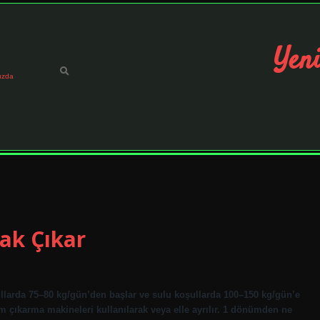
Yeni
ızda
ak Çıkar
ullarda 75–80 kg/gün’den başlar ve sulu koşullarda 100–150 kg/gün’e
um çıkarma makineleri kullanılarak veya elle ayrılır. 1 dönümden ne