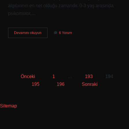
algılarının en net olduğu zamandır. 0-3 yaş arasında
psikomotor,…
0-
Devamını okuyun
6 Yorum
3
Yaş
Dönemi
Neden
Önemlidir
Yazı
Önceki
1
…
193
194
sayfalaması
195
196
Sonraki
Sitemap