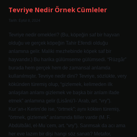
Demek
Tevriye Nedir Örnek Cümleler
Tarih: Eylül 8, 2024
Tevriye nedir ornekleri? (Bu, köpeğin saf bir hayvan
olduğu ve gerçek köpeğin Tahir Efendi olduğu
anlamına gelir. Maliki mezhebinde köpek saf bir
hayvandır.) Bu harika gülümseme gülümsedi. “Rüzgâr”
burada hem gerçek hem de zamansal anlamda
kullanılmıştır. Tevriye nedir dini? Tevriye, sözlükte, very
kökünden türemiş olup, “gizlemek, kelimeden ilk
anlaşılan anlamı gizlemek ve başka bir anlam ifade
etmek” anlamına gelir (Lisânü’l-ʿArab, art. “vry”).
Kur’an-ı Kerim’de ise, “örtmek”; aynı kökten türemiş,
“örtmek, gizlemek” anlamında fiiller vardır (M. F.
Abdülbâkī, el-Muʿcem, art. “vry”). Sarımsak da acı ama
her eve lazım bir dişi hangi söz sanatı? Metafor,