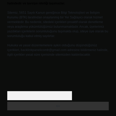
halindedir ve tavsiye niteliği taşımazlar.
Sitemiz, 5651 Sayılı Kanun gereğince Bilgi Teknolojileri ve İletişim
Kurumu (BTK) tarafından onaylanmış bir Yer Sağlayıcı olarak hizmet
vermektedir. Bu nedenle, sitedeki içerikleri proaktif olarak denetleme
veya araştırma yükümlülüğümüz bulunmamaktadır. Ancak, üyelerimiz
yazdıkları içeriklerin sorumluluğunu taşımakta olup, siteye üye olarak bu
sorumluluğu kabul etmiş sayılırlar.
Hukuka ve yasal düzenlemelere aykırı olduğunu düşündüğünüz
içerikleri,
backlinkpanelicomtr@gmail.com
adresine bildirmeniz halinde,
ilgili içerikler yasal süre içerisinde sitemizden kaldırılacaktır.
Arama