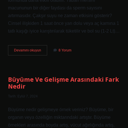
formunda daha etkili olabilir. Yaban mersini
macununun bir diğer faydası da sperm sayısını
artırmasıdır. Çakşır suyu ne zaman etkisini gösterir?
Cinsel ilişkiden 1 saat önce yarı dolu veya aç karnına 1
tatlı kaşığı iyice karıştırılarak tüketilir ve bol su (1-2 Lt)…
Çakşır
Devamını okuyun
8 Yorum
Suyu
Neye
Iyi
Gelir
Büyüme Ve Gelişme Arasındaki Fark
Nedir
Tarih: Eylül 7, 2024
Büyüme nedir gelişmeye örnek veriniz? Büyüme, bir
organın veya özelliğin miktarındaki artıştır. Büyüme
örnekleri arasında boyda artış, vücut ağırlığında artış,