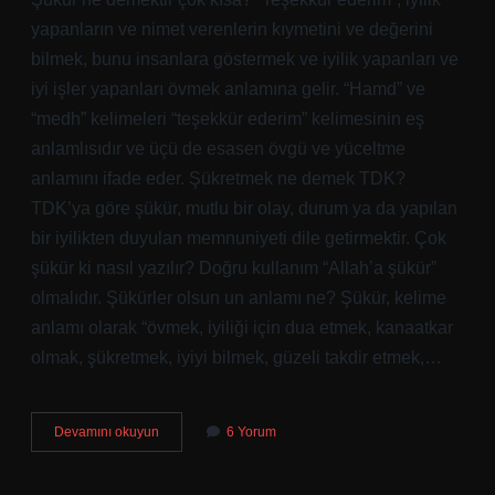
yapanların ve nimet verenlerin kıymetini ve değerini
bilmek, bunu insanlara göstermek ve iyilik yapanları ve
iyi işler yapanları övmek anlamına gelir. “Hamd” ve
“medh” kelimeleri “teşekkür ederim” kelimesinin eş
anlamlısıdır ve üçü de esasen övgü ve yüceltme
anlamını ifade eder. Şükretmek ne demek TDK?
TDK’ya göre şükür, mutlu bir olay, durum ya da yapılan
bir iyilikten duyulan memnuniyeti dile getirmektir. Çok
şükür ki nasıl yazılır? Doğru kullanım “Allah’a şükür”
olmalıdır. Şükürler olsun un anlamı ne? Şükür, kelime
anlamı olarak “övmek, iyiliği için dua etmek, kanaatkar
olmak, şükretmek, iyiyi bilmek, güzeli takdir etmek,…
Çok
Devamını okuyun
6 Yorum
Şükür
Ne
Demek