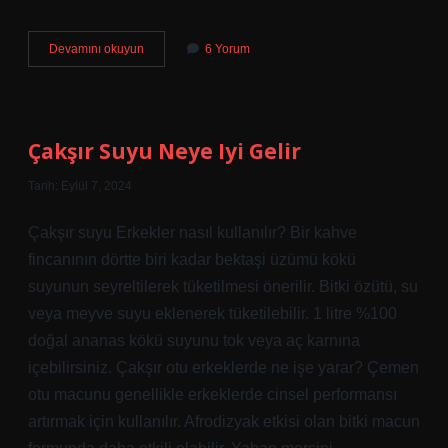
Bebeklerde
Devamını okuyun
6 Yorum
Huzursuzluk
Ne
Zaman
Biter
Çakşır Suyu Neye Iyi Gelir
Tarih: Eylül 7, 2024
Çakşır suyu Erkekler nasıl kullanılır? Bir kahve
fincanının dörtte biri kadar bektaşi üzümü kökü
suyunun seyreltilerek tüketilmesi önerilir. Bitki özütü, su
veya meyve suyu eklenerek tüketilebilir. 1 litre %100
doğal ananas kökü suyunu tok veya aç karnına
içebilirsiniz. Çakşır otu erkeklerde ne işe yarar? Çemen
otu macunu genellikle erkeklerde cinsel performansı
artırmak için kullanılır. Afrodizyak etkisi olan bitki macun