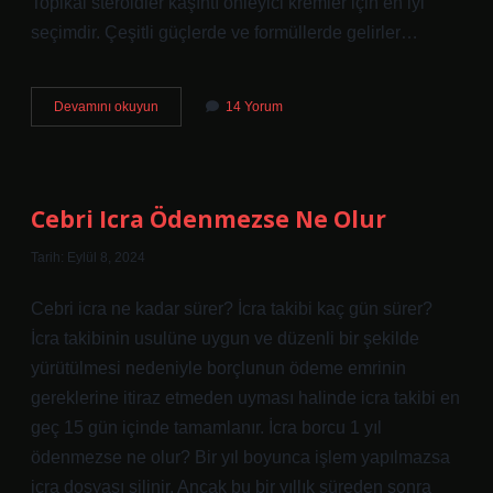
Topikal steroidler kaşıntı önleyici kremler için en iyi
seçimdir. Çeşitli güçlerde ve formüllerde gelirler…
Alerjik
Devamını okuyun
14 Yorum
Kaşıntı
Kabarır
Mı
Cebri Icra Ödenmezse Ne Olur
Tarih: Eylül 8, 2024
Cebri icra ne kadar sürer? İcra takibi kaç gün sürer?
İcra takibinin usulüne uygun ve düzenli bir şekilde
yürütülmesi nedeniyle borçlunun ödeme emrinin
gereklerine itiraz etmeden uyması halinde icra takibi en
geç 15 gün içinde tamamlanır. İcra borcu 1 yıl
ödenmezse ne olur? Bir yıl boyunca işlem yapılmazsa
icra dosyası silinir. Ancak bu bir yıllık süreden sonra