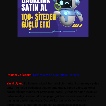
Reklam ve İletişim:
Skype: live:.cid.575569c608265c69
Yasal Uyarı:
Bu internet sitesi, herhangi bir marka, kurum veya şahıs
şirketi ile hiçbir bağlantısı bulunmamaktadır. Sitede yalnızca kendi
hazırladığımız makaleler paylaşılmaktadır. Burada yer alan içerikler
haber niteliği taşımamakta olup, gerçek kurum ve kişiler hakkında
paylaşım yapılmamaktadır. Gerçek kurum ve kişiler ile isim
benzerlikleri tamamen tesadüfidir. Sitemizdeki bilgiler taslak