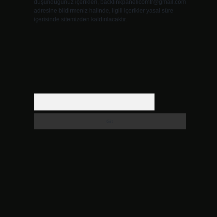
düşündüğünüz içerikleri,
backlinkpanelicomtr@gmail.com
adresine bildirmeniz halinde, ilgili içerikler yasal süre
içerisinde sitemizden kaldırılacaktır.
Arama