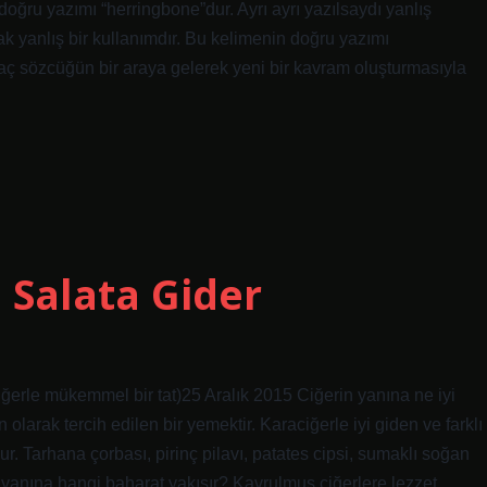
doğru yazımı “herringbone”dur. Ayrı ayrı yazılsaydı yanlış
k yanlış bir kullanımdır. Bu kelimenin doğru yazımı
irkaç sözcüğün bir araya gelerek yeni bir kavram oluşturmasıyla
 Salata Gider
iğerle mükemmel bir tat)25 Aralık 2015 Ciğerin yanına ne iyi
larak tercih edilen bir yemektir. Karaciğerle iyi giden ve farklı
. Tarhana çorbası, pirinç pilavı, patates cipsi, sumaklı soğan
in yanına hangi baharat yakışır? Kavrulmuş ciğerlere lezzet