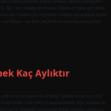
ayana kadar pişirelim. Kabak çintmesi nerenin yemeğidir?
(s. 38), Türk mutfağında Antalya, Adana ve Hatay gibi güney
nasıl olur? Kabak çıtırı hazırlanışı: Kabağı soyup küçük küpler
in, tuz ekleyin, çok kısık ateşte kendi suyunda yavaş yavaş
ek Kaç Aylıktır
ek artık bir buçuk aylık oldu. 6 hafta 3 günlük bebek kaç mm?
zunluğundadır. Hala embriyo aşamasındadır. Ağız, kulaklar ve
ünür mü? 6. haftadaki muayenede doktor ultrason yardımıyla