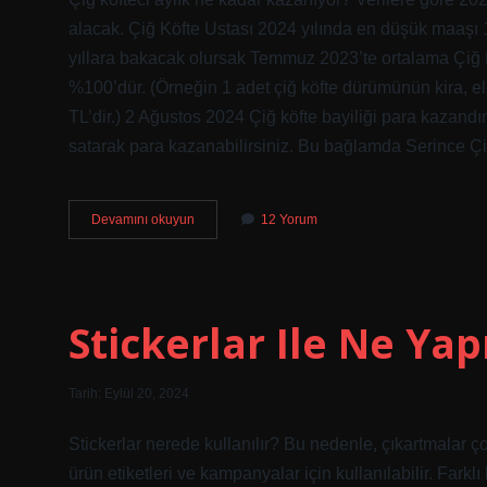
Hikayeleri
alacak. Çiğ Köfte Ustası 2024 yılında en düşük maaşı
Yazılar
yıllara bakacak olursak Temmuz 2023’te ortalama Çiğ Kö
%100’dür. (Örneğin 1 adet çiğ köfte dürümünün kira, elekt
TL’dir.) 2 Ağustos 2024 Çiğ köfte bayiliği para kazandır
satarak para kazanabilirsiniz. Bu bağlamda Serince 
Çiğ
Devamını okuyun
12 Yorum
Köfte
Işi
Para
Kazandırır
Mı
Stickerlar Ile Ne Yapı
Tarih: Eylül 20, 2024
Stickerlar nerede kullanılır? Bu nedenle, çıkartmalar çok
ürün etiketleri ve kampanyalar için kullanılabilir. Fark