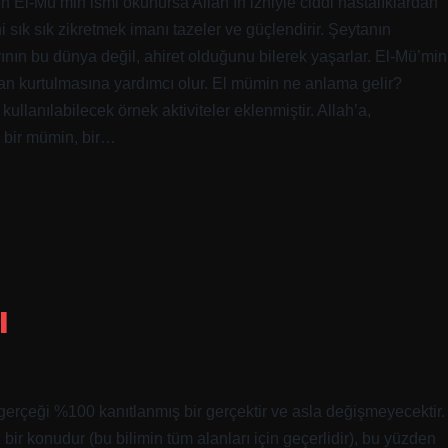
ün El-Mü’min ismi okunursa Allah’ın izniyle ciddi hastalıklardan
sık sık zikretmek imanı tazeler ve güçlendirir. Şeytanın
ın bu dünya değil, ahiret olduğunu bilerek yaşarlar. El-Mü’min
dan kurtulmasına yardımcı olur. El mümin ne anlama gelir?
lanılabilecek örnek aktiviteler eklenmiştir. Allah’a,
, bir mümin, bir…
ı
 gerçeği %100 kanıtlanmış bir gerçektir ve asla değişmeyecektir.
bir konudur (bu bilimin tüm alanları için geçerlidir), bu yüzden