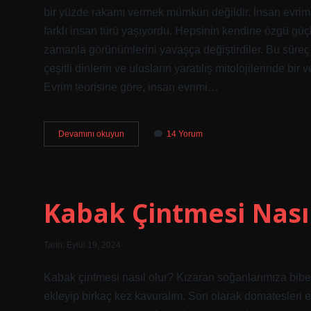
bir yüzde rakamı vermek mümkün değildir. İnsan evrim
farklı insan türü yaşıyordu. Hepsinin kendine özgü güçlü
zamanla görünümlerini yavaşça değiştirdiler. Bu süreç y
çeşitli dinlerin ve ulusların yaratılış mitolojilerinde bir
Evrim teorisine göre, insan evrimi…
Insanda
Devamını okuyun
14 Yorum
Evrim
Var
Mı
Kabak Çintmesi Nası
Tarih: Eylül 19, 2024
Kabak çintmesi nasıl olur? Kızaran soğanlarımıza bibe
ekleyip birkaç kez kavuralım. Son olarak domatesleri e