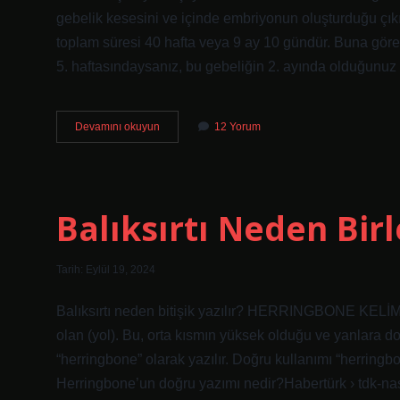
gebelik kesesini ve içinde embriyonun oluşturduğu çıkın
toplam süresi 40 hafta veya 9 ay 10 gündür. Buna göre 5
5. haftasındaysanız, bu gebeliğin 2. ayında olduğun
6
Devamını okuyun
12 Yorum
Hafta
3
Günlük
Bebek
Kaç
Balıksırtı Neden Birl
Aylıktır
Tarih: Eylül 19, 2024
Balıksırtı neden bitişik yazılır? HERRINGBONE KELİM
olan (yol). Bu, orta kısmın yüksek olduğu ve yanlara do
“herringbone” olarak yazılır. Doğru kullanımı “herringb
Herringbone’un doğru yazımı nedir?Habertürk › tdk-nasil-