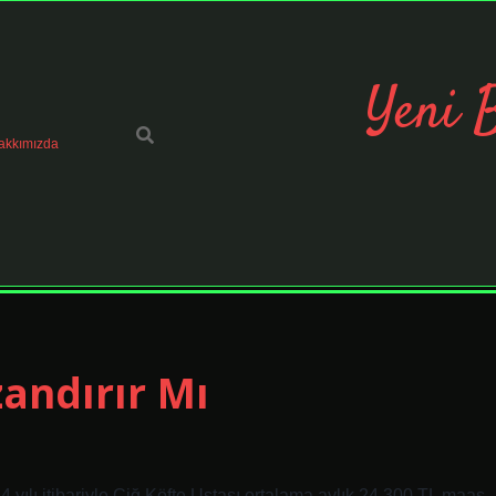
Yeni 
akkımızda
zandırır Mı
4 yılı itibariyle Çiğ Köfte Ustası ortalama aylık 24.300 TL maaş