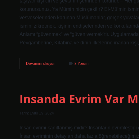
taşıyan kişi cin ve şeytanın şerrinden korunur. – Her g
korunursunuz. Ya Mümin niçin çekilir? El-Mü’min ismini 
vesveselerinden korunan Müslümanlar, gerçek yuvaların
ismini zikretmek, kişinin endişelerinden ve korkuların
Anlamı “güvenmek” ve “güven vermek”tir. Uygulamada kul
Peygamberine, Kitabına ve dinin ilkelerine inanan kişi
El
Devamını okuyun
8 Yorum
Mümin
Zikri
Ne
Için
Çekilir
Insanda Evrim Var M
Tarih: Eylül 19, 2024
İnsan evrimi kanıtlanmış mıdır? İnsanların evrimleştiği
İnsan evriminin detayları daha fazla öğrenebileceğimiz 