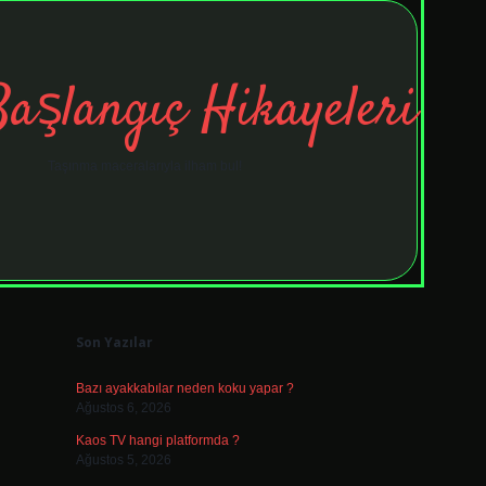
Başlangıç Hikayeleri
Taşınma maceralarıyla ilham bul!
Sidebar
tulipbet
ele
Son Yazılar
Bazı ayakkabılar neden koku yapar ?
Ağustos 6, 2026
Kaos TV hangi platformda ?
Ağustos 5, 2026