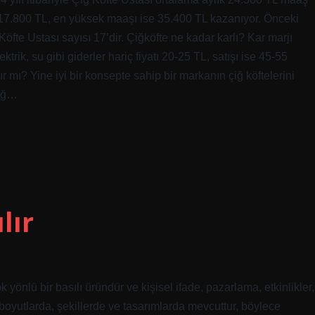
 17.800 TL, en yüksek maaşı ise 35.400 TL kazanıyor. Önceki
fte Ustası sayısı 17’dir. Çiğköfte ne kadar karlı? Kar marjı
rik, su gibi giderler hariç fiyatı 20-25 TL, satışı ise 45-55
ır mı? Yine iyi bir konsepte sahip bir markanın çiğ köftelerini
Çiğ…
lır
 yönlü bir basılı üründür ve kişisel ifade, pazarlama, etkinlikler,
lı boyutlarda, şekillerde ve tasarımlarda mevcuttur, böylece