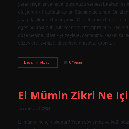
yaratıcılığınızı ve hayal gücünüzü serbest bırakabilirsi
oluşturun > Fotoğrafı kullan öğesine dokunun. Önizlem
aşağıdakilerden birini yapın: Çıkartmanıza başka bir 
öğesine dokunun. Sticker nerelere yapıştırılır? Sticker
döşemesine, plastik yüzeylere, çantanıza, kaskınıza, se
yüzeylere, evinize, duvarlara, masaya, kapıya…
Stickerlar
Devamını okuyun
6 Yorum
Ile
Ne
Yapılır
El Mümin Zikri Ne Içi
Tarih: Eylül 19, 2024
El mümin ne için okunur? Yalan söylemez ve kötü sözd