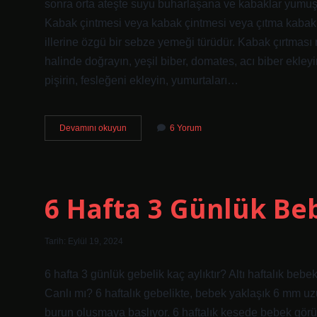
sonra orta ateşte suyu buharlaşana ve kabaklar yumuş
Kabak çintmesi veya kabak çintmesi veya çıtma kabak 
illerine özgü bir sebze yemeği türüdür. Kabak çırtması 
halinde doğrayın, yeşil biber, domates, acı biber ekley
pişirin, fesleğeni ekleyin, yumurtaları…
Kabak
Devamını okuyun
6 Yorum
Çintmesi
Nasıl
Oluyor
6 Hafta 3 Günlük Beb
Tarih: Eylül 19, 2024
6 hafta 3 günlük gebelik kaç aylıktır? Altı haftalık beb
Canlı mı? 6 haftalık gebelikte, bebek yaklaşık 6 mm u
burun oluşmaya başlıyor. 6 haftalık kesede bebek gör