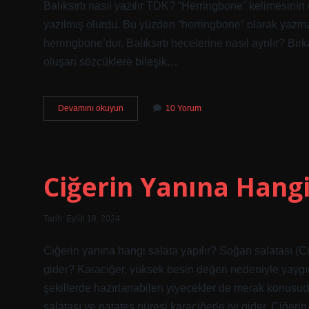
Balıksırtı nasıl yazılır TDK? “Herringbone” kelimesinin 
yazılmış olurdu. Bu yüzden “herringbone” olarak yazma
herringbone’dur. Balıksırtı hecelerine nasıl ayrılır? B
oluşan sözcüklere bileşik…
Balıksırtı
Devamını okuyun
10 Yorum
Neden
Birleşik
Yazılır
Ciğerin Yanına Hangi
Tarih: Eylül 18, 2024
Ciğerin yanına hangi salata yapılır? Soğan salatası (C
gider? Karaciğer, yüksek besin değeri nedeniyle yaygın o
şekillerde hazırlanabilen yiyecekler de merak konusudur
salatası ve patates püresi karaciğerle iyi gider. Ciğer