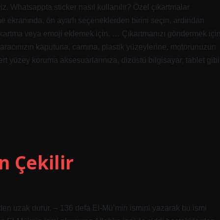
niz. Whatsappta sticker nasıl kullanılır? Özel çıkartmalar
e ekranında, ön ayarlı seçeneklerden birini seçin, ardından
çıkartma veya emoji eklemek için. … Çıkartmanızı göndermek için
ı aracınızın kaputuna, camına, plastik yüzeylerine, motorunuzun
rt yüzey koruma aksesuarlarınıza, dizüstü bilgisayar, tablet gibi
n Çekilir
en uzak durur. – 136 defa El-Mü’min ismini yazarak bu ismi