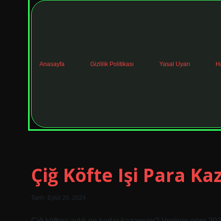
Anasayfa
Gizlilik Politikası
Yasal Uyarı
H
Yeni
Çiğ Köfte Işi Para Ka
Başlangıç
Tarih: Eylül 20, 2024
Çiğ köfteci aylık ne kadar kazanıyor? Verilere göre 202